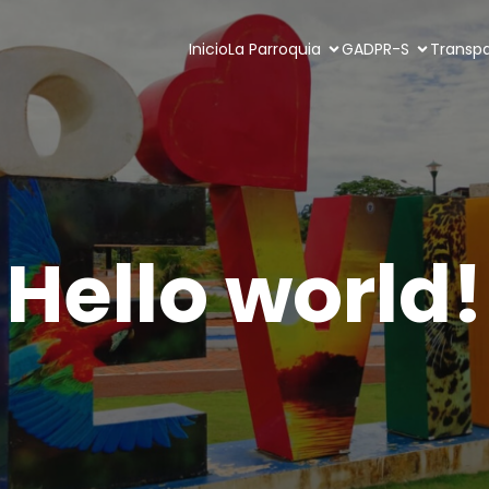
Inicio
La Parroquia
GADPR-S
Transp
Hello world!