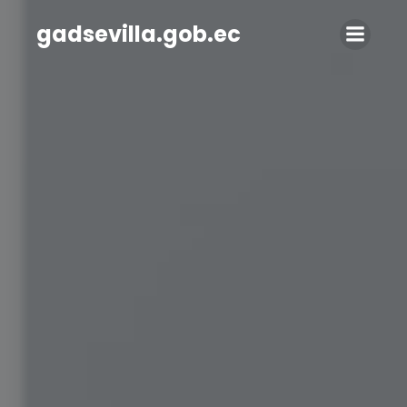
Saltar
al
gadsevilla.gob.ec
contenido